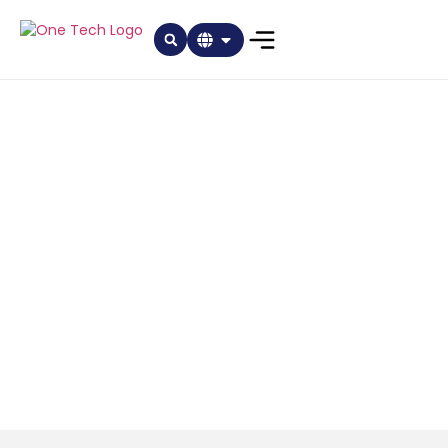
地区(香港和中国) 案例展
示
深入了解我们在香港和中国的案例分享。凭藉我们对中国及本地市
场的专业知识及深入了解，我们能够提供高度有效的定制解决方
案。我们与中国及本地企业成功合作的案例，展现我们其适应和蓬
勃发展的能力。