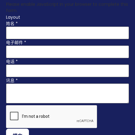
Please enable JavaScript in your browser to complete this
form.
Layout
姓名
*
电子邮件
*
电话
*
讯息
*