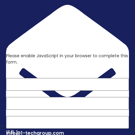
立刻联络我们，取得更多资讯吧!
Please enable JavaScript in your browser to complete this
form.
Layout
姓名
*
电子邮件
*
电话
*
讯息
*
info@1-techgroup.com