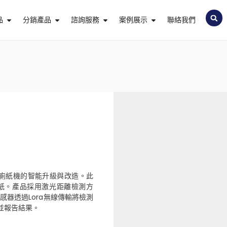
品
分銷產品
諮詢服務
案例展示
聯絡我們
用於廁紙機的智能升級與改造。此
紙。產品採用激光距離檢測方
器透過Lora無線傳輸將檢測
並報告結果。